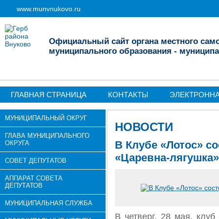
www.munvnukovo.ru
Официальный сайт органа местного сам
муниципального образования - муниципа
ГЛАВНАЯ СТРАНИЦА
КОНТАКТЫ
ЭЛЕКТРОНН
МУНИЦИПАЛЬНЫЙ ОКРУГ
НОВОСТИ
ГЛАВА МУНИЦИПАЛЬНОГО
В Клубе «Лотос» со
ОКРУГА
«Царевна-лягушка»
СОВЕТ ДЕПУТАТОВ
АППАРАТ СОВЕТА
ДЕПУТАТОВ
МУНИЦИПАЛЬНАЯ СЛУЖБА
В четверг, 28 мая, клуб