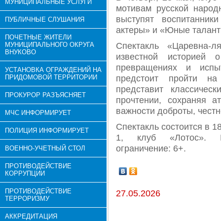
МУНИЦИПАЛЬНЫЕ УСЛУГИ
мотивам русской народ
выступят воспитанник
ПУБЛИЧНЫЕ СЛУШАНИЯ
актеры» и «Юные талант
ПОЧЕТНЫЕ ЖИТЕЛИ
МУНИЦИПАЛЬНОГО ОКРУГА
Спектакль «Царевна-л
ВНУКОВО
известной историей 
превращениях и испы
УСТАНОВКА ОГРАЖДЕНИЙ НА
ПРИДОМОВОЙ ТЕРРИТОРИИ
предстоит пройти на
представит классичес
ПРОКУРОР РАЗЪЯСНЯЕТ
прочтении, сохраняя а
важности доброты, честн
МЧС ИНФОРМИРУЕТ
Спектакль состоится в 18:
ПОЛИЦИЯ ИНФОРМИРУЕТ
1, клуб «Лотос». В
ограничение: 6+.
ВОЕННО-УЧЕТНЫЙ СТОЛ
ПРОТИВОДЕЙСТВИЕ
КОРРУПЦИИ
ПРОТИВОДЕЙСТВИЕ
27.05.2026
ТЕРРОРИЗМУ
АККРЕДИТАЦИЯ