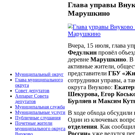
Глава управы Внук
Марушкино
Вчера, 15 июля, глава 
Федулкин
провёл объез
деревне
Марушкино
. 
активные жители, общес
представители
ГБУ «Жи
Муниципальный округ
сотрудники управы, а т
Глава муниципального
округа
округа Внуково:
Екатер
Совет депутатов
Шекурова, Егор Коськ
Аппарат Совета
Бурляев и Максим Кут
депутатов
Муниципальная служба
В ходе обхода обсудили
Муниципальные услуги
Публичные слушания
Один из ключевых воп
Почетные жители
отделения
. Как сообщил
муниципального округа
России»
уже ведутся пе
Внуково