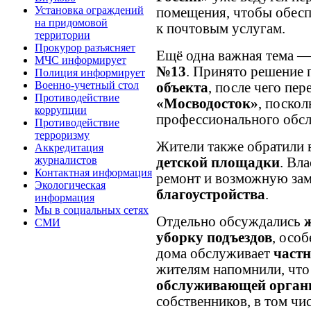
Установка ограждений
помещения, чтобы обес
на придомовой
к почтовым услугам.
территории
Прокурор разъясняет
Ещё одна важная тема 
МЧС информирует
№13
. Принято решение
Полиция информирует
Военно-учетный стол
объекта
, после чего пер
Противодействие
«Мосводосток»
, поско
коррупции
профессионального обс
Противодействие
терроризму
Жители также обратили 
Аккредитация
журналистов
детской площадки
. Вл
Контактная информация
ремонт и возможную за
Экологическая
благоустройства
.
информация
Мы в социальных сетях
Отдельно обсуждались
СМИ
уборку подъездов
, осо
дома обслуживает
част
жителям напомнили, что
обслуживающей орган
собственников, в том чи