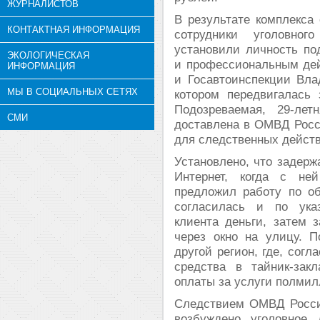
ЖУРНАЛИСТОВ
В результате комплекса
КОНТАКТНАЯ ИНФОРМАЦИЯ
сотрудники уголовно
установили личность по
ЭКОЛОГИЧЕСКАЯ
и профессиональным де
ИНФОРМАЦИЯ
и Госавтоинспекции Вла
МЫ В СОЦИАЛЬНЫХ СЕТЯХ
котором передвигалась
Подозреваемая, 29-ле
СМИ
доставлена в ОМВД Росс
для следственных дейст
Установлено, что задерж
Интернет, когда с ней
предложил работу по о
согласилась и по ука
клиента деньги, затем 
через окно на улицу. П
другой регион, где, сог
средства в тайник-зак
оплаты за услуги полмил
Следствием ОМВД Росси
возбуждено уголовное 