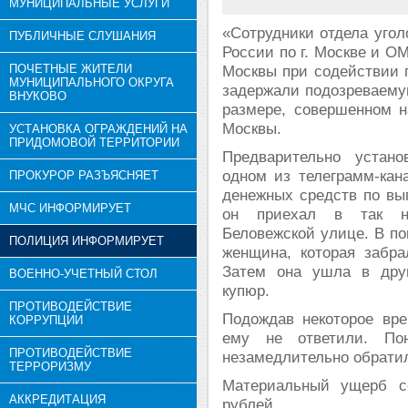
МУНИЦИПАЛЬНЫЕ УСЛУГИ
«Сотрудники отдела уго
ПУБЛИЧНЫЕ СЛУШАНИЯ
России по г. Москве и О
ПОЧЕТНЫЕ ЖИТЕЛИ
Москвы при содействии 
МУНИЦИПАЛЬНОГО ОКРУГА
задержали подозреваему
ВНУКОВО
размере, совершенном н
Москвы.
УСТАНОВКА ОГРАЖДЕНИЙ НА
ПРИДОМОВОЙ ТЕРРИТОРИИ
Предварительно устано
одном из телеграмм-кан
ПРОКУРОР РАЗЪЯСНЯЕТ
денежных средств по выг
МЧС ИНФОРМИРУЕТ
он приехал в так н
Беловежской улице. В по
ПОЛИЦИЯ ИНФОРМИРУЕТ
женщина, которая забра
Затем она ушла в друг
ВОЕННО-УЧЕТНЫЙ СТОЛ
купюр.
ПРОТИВОДЕЙСТВИЕ
Подождав некоторое вре
КОРРУПЦИИ
ему не ответили. Пон
ПРОТИВОДЕЙСТВИЕ
незамедлительно обрати
ТЕРРОРИЗМУ
Материальный ущерб с
АККРЕДИТАЦИЯ
рублей.